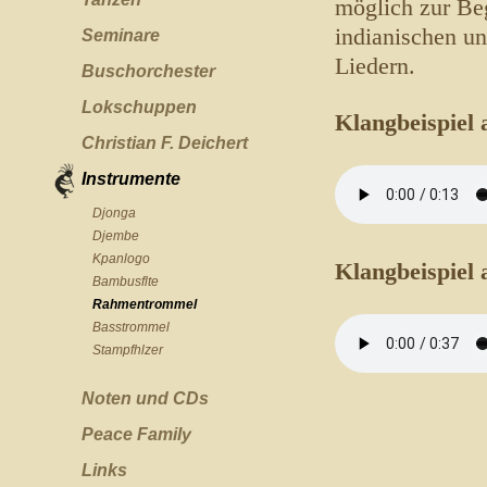
möglich zur Be
indianischen u
Seminare
Liedern.
Buschorchester
Lokschuppen
Klangbeispiel 
Christian F. Deichert
Instrumente
Djonga
Djembe
Kpanlogo
Klangbeispiel
Bambusflte
Rahmentrommel
Basstrommel
Stampfhlzer
Noten und CDs
Peace Family
Links